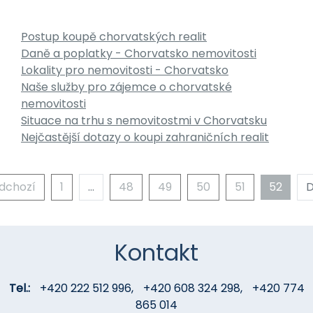
Postup koupě chorvatských realit
Daně a poplatky - Chorvatsko nemovitosti
Lokality pro nemovitosti - Chorvatsko
Naše služby pro zájemce o chorvatské
nemovitosti
Situace na trhu s nemovitostmi v Chorvatsku
Nejčastější dotazy o koupi zahraničních realit
edchozí
1
…
48
49
50
51
52
D
Kontakt
Tel.:
+420 222 512 996
,
+420 608 324 298
,
+420 774
865 014