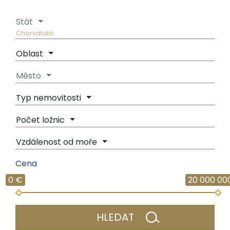
Stát
Chorvatsko
Oblast
Město
Typ nemovitosti
Počet ložnic
Vzdálenost od moře
Cena
0 €
20 000 00
HLEDAT