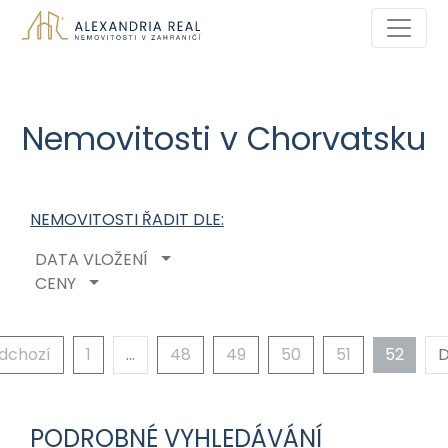
Nemovitosti v Chorvatsku
NEMOVITOSTI ŘADIT DLE:
DATA VLOŽENÍ
CENY
edchozí
1
…
48
49
50
51
52
D
PODROBNÉ VYHLEDÁVÁNÍ