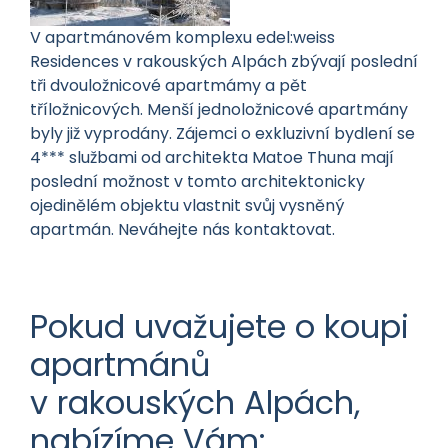
V apartmánovém komplexu edel:weiss
Residences v rakouských Alpách zbývají poslední
tři dvouložnicové apartmámy a pět
tříložnicových. Menší jednoložnicové apartmány
byly již vyprodány. Zájemci o exkluzivní bydlení se
4*** službami od architekta Matoe Thuna mají
poslední možnost v tomto architektonicky
ojedinělém objektu vlastnit svůj vysněný
apartmán. Neváhejte nás kontaktovat.
Pokud uvažujete o koupi
apartmánů
v rakouských Alpách,
nabízíme Vám: