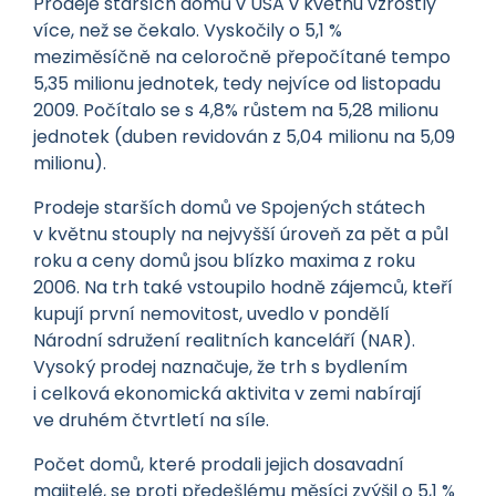
Prodeje starších domů v USA v květnu vzrostly
více, než se čekalo. Vyskočily o 5,1 %
meziměsíčně na celoročně přepočítané tempo
5,35 milionu jednotek, tedy nejvíce od listopadu
2009. Počítalo se s 4,8% růstem na 5,28 milionu
jednotek (duben revidován z 5,04 milionu na 5,09
milionu).
Prodeje starších domů ve Spojených státech
v květnu stouply na nejvyšší úroveň za pět a půl
roku a ceny domů jsou blízko maxima z roku
2006. Na trh také vstoupilo hodně zájemců, kteří
kupují první nemovitost, uvedlo v pondělí
Národní sdružení realitních kanceláří (NAR).
Vysoký prodej naznačuje, že trh s bydlením
i celková ekonomická aktivita v zemi nabírají
ve druhém čtvrtletí na síle.
Počet domů, které prodali jejich dosavadní
majitelé, se proti předešlému měsíci zvýšil o 5,1 %