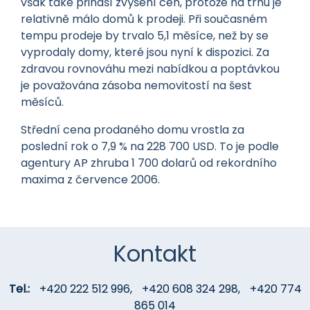
však také přináší zvýšení cen, protože na trhu je
relativně málo domů k prodeji. Při současném
tempu prodeje by trvalo 5,1 měsíce, než by se
vyprodaly domy, které jsou nyní k dispozici. Za
zdravou rovnováhu mezi nabídkou a poptávkou
je považována zásoba nemovitostí na šest
měsíců.
Střední cena prodaného domu vrostla za
poslední rok o 7,9 % na 228 700 USD. To je podle
agentury AP zhruba 1 700 dolarů od rekordního
maxima z července 2006.
Kontakt
Tel.:
+420 222 512 996
,
+420 608 324 298
,
+420 774
865 014