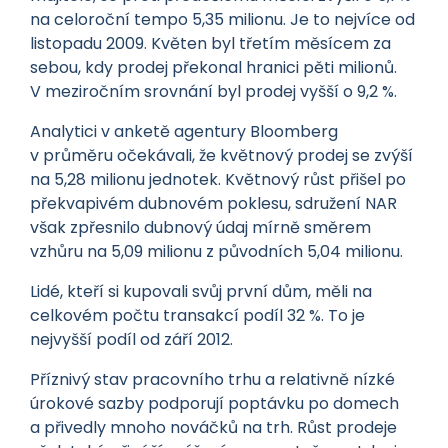
na celoroční tempo 5,35 milionu. Je to nejvíce od
listopadu 2009. Květen byl třetím měsícem za
sebou, kdy prodej překonal hranici pěti milionů.
V meziročním srovnání byl prodej vyšší o 9,2 %.
Analytici v anketě agentury Bloomberg
v průměru očekávali, že květnový prodej se zvýší
na 5,28 milionu jednotek. Květnový růst přišel po
překvapivém dubnovém poklesu, sdružení NAR
však zpřesnilo dubnový údaj mírně směrem
vzhůru na 5,09 milionu z původních 5,04 milionu.
Lidé, kteří si kupovali svůj první dům, měli na
celkovém počtu transakcí podíl 32 %. To je
nejvyšší podíl od září 2012.
Příznivý stav pracovního trhu a relativně nízké
úrokové sazby podporují poptávku po domech
a přivedly mnoho nováčků na trh. Růst prodeje