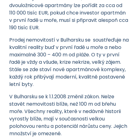
dvouložnicové apartmány lze pořídit za cca od
110 000 tisíc EUR, pokud chce investor apartmán
v první řadě u moře, musí si připravit alespoň cca
190 tisíc EUR.
Prodej nemovitostí v Bulharsku se soustřeďuje na
kvalitní reality buď v první řadě u moře a nebo
maximalně 300 – 400 m od pláže. O ty v první
řadě je vždy a všude, krize nekrize, velký zájem.
Stále se zde staví nové apartmánové komplexy,
každý rok přibývají moderní, kvalitně postavené
letní byty.
V Bulharsku se k 1.1.2008 změnil zákon. Nelze
stavět nemovitosti blíže, než 100 m od břehu
moře. Všechny reality, které v nedávné historii
vyrostly blíže, mají v současnosti velkou
polohovou rentu a potenciál nárůstu ceny. Jejich
množství je omezené.