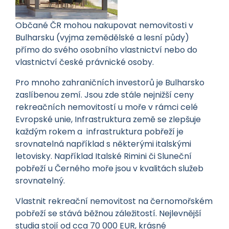
Občané ČR mohou nakupovat nemovitosti v
Bulharsku (vyjma zemědělské a lesní půdy)
přímo do svého osobního vlastnictví nebo do
vlastnictví české právnické osoby.
Pro mnoho zahraničních investorů je Bulharsko
zaslíbenou zemí. Jsou zde stále nejnižší ceny
rekreačních nemovitostí u moře v rámci celé
Evropské unie, Infrastruktura země se zlepšuje
každým rokem a infrastruktura pobřeží je
srovnatelná například s některými italskými
letovisky. Například Italské Rimini či Sluneční
pobřeží u Černého moře jsou v kvalitách služeb
srovnatelný.
Vlastnit rekreační nemovitost na černomořském
pobřeží se stává běžnou záležitostí. Nejlevnější
studia stojí od cca 70 000 EUR, krásné