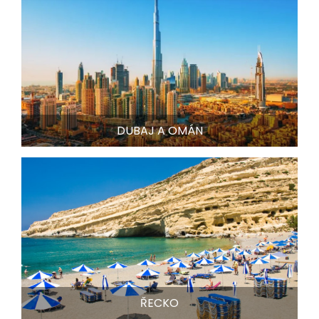
DUBAJ A OMÁN
ŘECKO