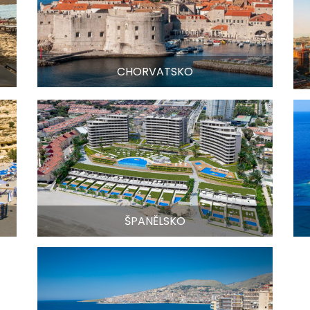
CHORVATSKO
ŠPANĚLSKO