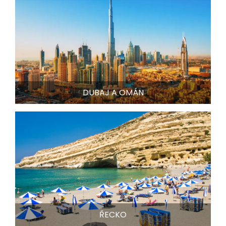
DUBAJ A OMÁN
ŘECKO