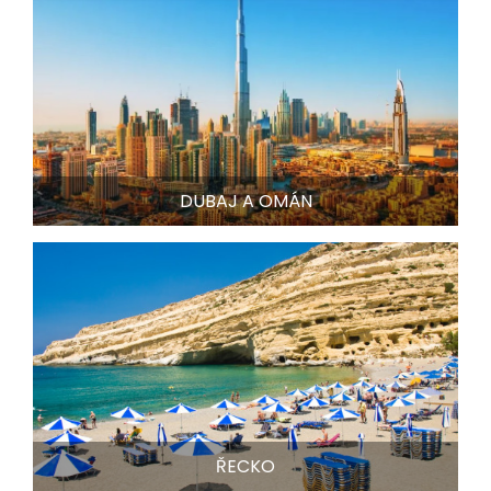
DUBAJ A OMÁN
ŘECKO