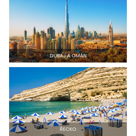
DUBAJ A OMÁN
ŘECKO