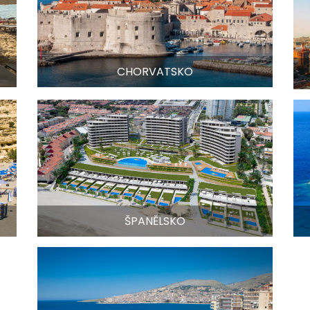
CHORVATSKO
ŠPANĚLSKO