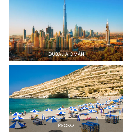
DUBAJ A OMÁN
ŘECKO