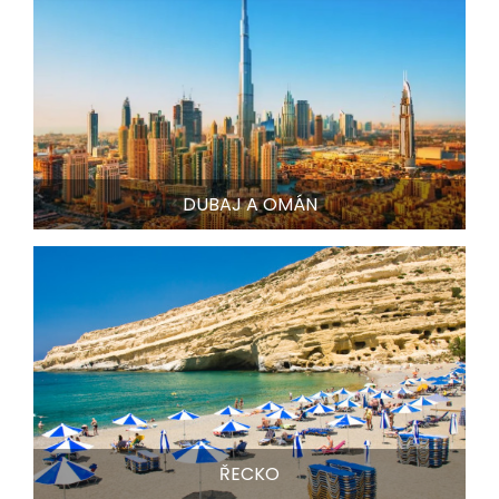
DUBAJ A OMÁN
ŘECKO