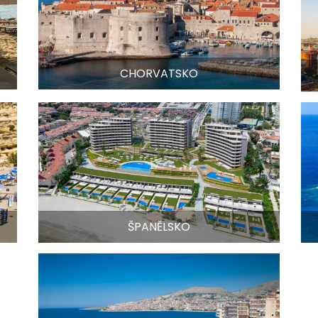
CHORVATSKO
ŠPANĚLSKO