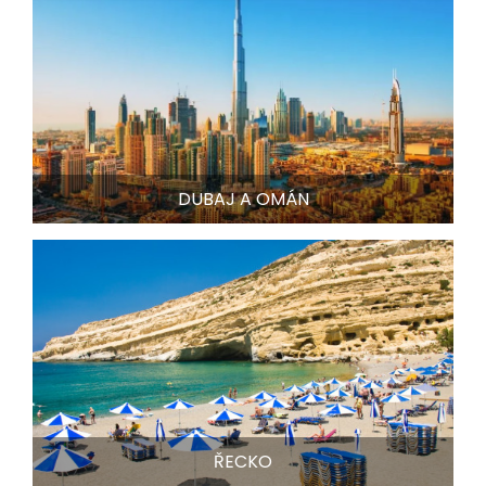
DUBAJ A OMÁN
ŘECKO