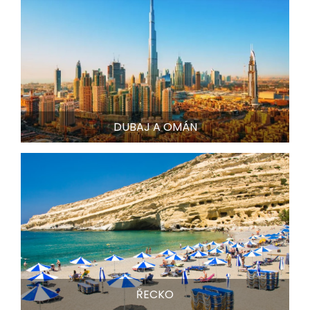
DUBAJ A OMÁN
ŘECKO