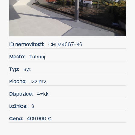
Previous
Next
ID nemovitosti:
CHLM4067-S6
Město:
Tribunj
Typ:
Byt
Plocha:
132 m2
Dispozice:
4+kk
Ložnice:
3
Cena:
409 000 €