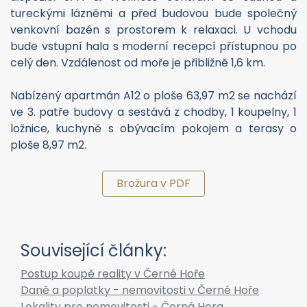
V přízemí budovy bude pro všechny rezidenty k
dispozici SPA & Wellness centrum se saunou a
tureckými lázněmi a před budovou bude společný
venkovní bazén s prostorem k relaxaci. U vchodu
bude vstupní hala s moderní recepcí přístupnou po
celý den. Vzdálenost od moře je přibližně 1,6 km.
Nabízený apartmán A12 o ploše 63,97 m2 se nachází
ve 3. patře budovy a sestává z chodby, 1 koupelny, 1
ložnice, kuchyně s obývacím pokojem a terasy o
ploše 8,97 m2.
Brožura v PDF
Související články: