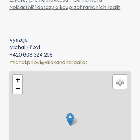
Postup koupě reality v Černé Hoře
Daně a poplatky - nemovitosti v Černé Hoře
Lokality pro nemovitosti - Černá Hora
Nejčastější dotazy o koupi zahraničních realit
Vyřizuje:
Michal Přibyl
+420 608 324 298
michal.pribyl@alexandriareal.cz
+
−