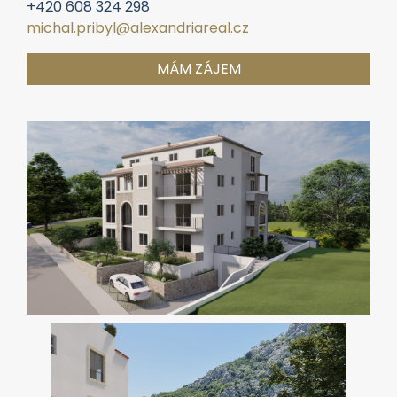
Vyřizuje:
Michal Přibyl
+420 608 324 298
michal.pribyl@alexandriareal.cz
MÁM ZÁJEM