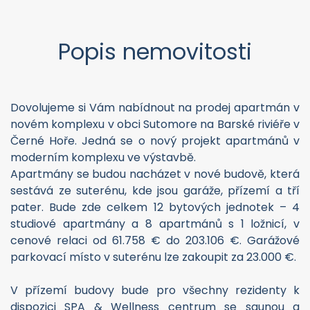
Popis nemovitosti
Dovolujeme si Vám nabídnout na prodej apartmán v
novém komplexu v obci Sutomore na Barské riviéře v
Černé Hoře. Jedná se o nový projekt apartmánů v
moderním komplexu ve výstavbě.
Apartmány se budou nacházet v nové budově, která
sestává ze suterénu, kde jsou garáže, přízemí a tří
pater. Bude zde celkem 12 bytových jednotek – 4
studiové apartmány a 8 apartmánů s 1 ložnicí, v
cenové relaci od 61.758 € do 203.106 €. Garážové
parkovací místo v suterénu lze zakoupit za 23.000 €.