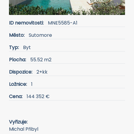
ID nemovitosti:
MNE5585-A1
Město:
Sutomore
Typ:
Byt
Plocha:
55.52 m2
Dispozice:
2+kk
Ložnice:
1
Cena:
144 352 €