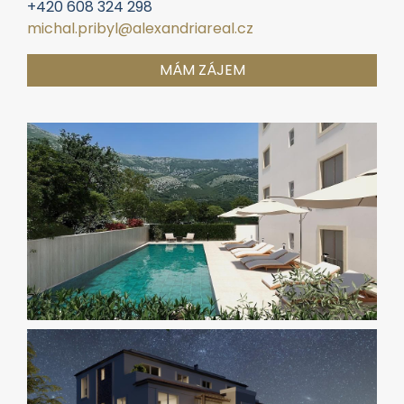
Vyřizuje:
Michal Přibyl
+420 608 324 298
michal.pribyl@alexandriareal.cz
MÁM ZÁJEM