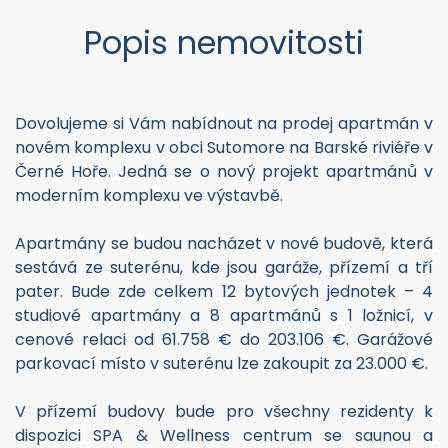
Popis nemovitosti
Dovolujeme si Vám nabídnout na prodej apartmán v
novém komplexu v obci Sutomore na Barské riviéře v
Černé Hoře. Jedná se o nový projekt apartmánů v
moderním komplexu ve výstavbě.
Apartmány se budou nacházet v nové budově, která
sestává ze suterénu, kde jsou garáže, přízemí a tří
pater. Bude zde celkem 12 bytových jednotek – 4
studiové apartmány a 8 apartmánů s 1 ložnicí, v
cenové relaci od 61.758 € do 203.106 €. Garážové
parkovací místo v suterénu lze zakoupit za 23.000 €.