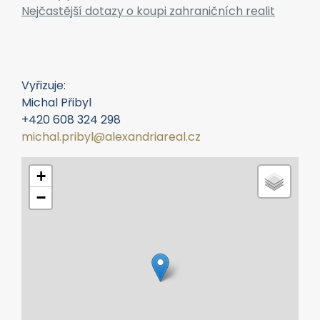
Postup koupě reality v Černé Hoře
Daně a poplatky - nemovitosti v Černé Hoře
Lokality pro nemovitosti - Černá Hora
Nejčastější dotazy o koupi zahraničních realit
Vyřizuje:
Michal Přibyl
+420 608 324 298
michal.pribyl@alexandriareal.cz
+
−