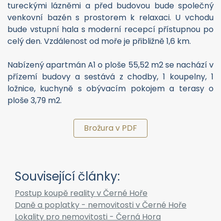
V přízemí budovy bude pro všechny rezidenty k
dispozici SPA & Wellness centrum se saunou a
tureckými lázněmi a před budovou bude společný
venkovní bazén s prostorem k relaxaci. U vchodu
bude vstupní hala s moderní recepcí přístupnou po
celý den. Vzdálenost od moře je přibližně 1,6 km.
Nabízený apartmán A1 o ploše 55,52 m2 se nachází v
přízemí budovy a sestává z chodby, 1 koupelny, 1
ložnice, kuchyně s obývacím pokojem a terasy o
ploše 3,79 m2.
Brožura v PDF
Související články: