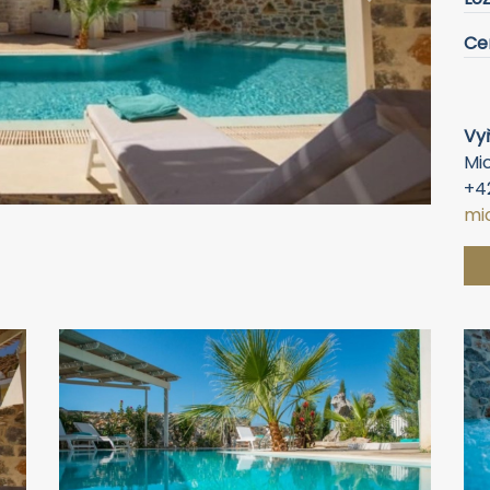
Next
Ce
Vyř
Mic
+4
mi