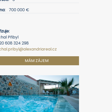
na:
700 000 €
izuje:
hal Přibyl
20 608 324 298
chal.pribyl@alexandriareal.cz
MÁM ZÁJEM