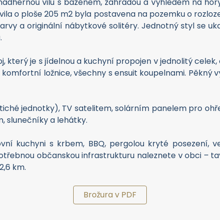
dhernou vilu s bazénem, zahradou a výhledem na hory v 
 vila o ploše 205 m2 byla postavena na pozemku o rozloz
vy a originální nábytkové solitéry. Jednotný styl se ukazuj
.
j, který je s jídelnou a kuchyní propojen v jednolitý cel
ři komfortní ložnice, všechny s ensuit koupelnami. Pěkný v
tiché jednotky), TV satelitem, solárním panelem pro ohř
, slunečníky a lehátky.
vní kuchyni s krbem, BBQ, pergolou kryté posezení, v
třebnou občanskou infrastrukturu naleznete v obci – ta
 2,6 km.
Brožura v PDF