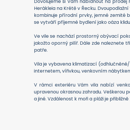
Dovolujeme si Vám nabídnout na prodej ná
Herákleia na Krétě v Řecku. Dvoupodlažní
kombinuje přírodní prvky, jemné zemité bar
se vytváří příjemné bydlení jako oáza klidu
Ve vile se nachází prostorný obývací poko
jakožto oporný pilíř. Dále zde naleznete t
patře.
Vila je vybavena klimatizací (odhlučněné/
internetem, vířivkou, venkovním nábytkem
V rámci exteriéru Vám vila nabízí venko
upravenou okrasnou zahradu. Veškerou po
a jiné. Vzdálenost k moři a pláži je přibližně