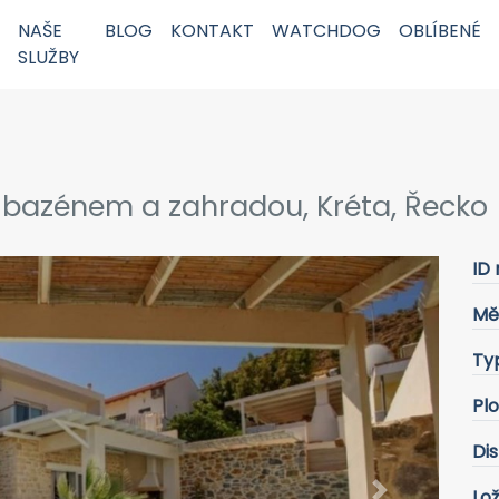
NAŠE
BLOG
KONTAKT
WATCHDOG
OBLÍBENÉ
SLUŽBY
s bazénem a zahradou, Kréta, Řecko
ID 
Mě
Ty
Pl
Dis
Lož