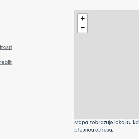
+
−
tosti
realit
Mapa zobrazuje lokalitu kde
přesnou adresu.