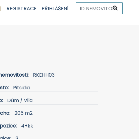
|
REGISTRACE
PŘIHLÁŠENÍ
nemovitosti:
RKEHH03
sto:
Pitsidia
p:
Dům / Vila
ocha:
205 m2
pozice:
4+kk
nice:
3