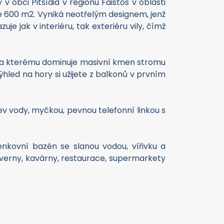
obci Pitsídia v regionu Faistos v oblasti
e 600 m2. Vyniká neotřelým designem, jenž
e jak v interiéru, tak exteriéru vily, čímž
ek, a kterému dominuje masivní kmen stromu
ýhled na hory si užijete z balkonů v prvním
ev vody, myčkou, pevnou telefonní linkou s
enkovní bazén se slanou vodou, vířivku a
verny, kavárny, restaurace, supermarkety