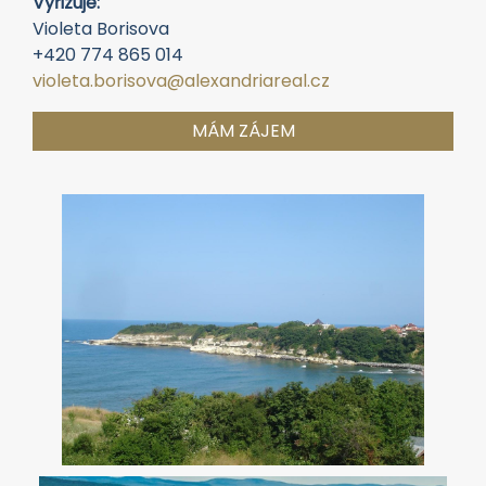
Vyřizuje:
Violeta Borisova
+420 774 865 014
violeta.borisova@alexandriareal.cz
MÁM ZÁJEM