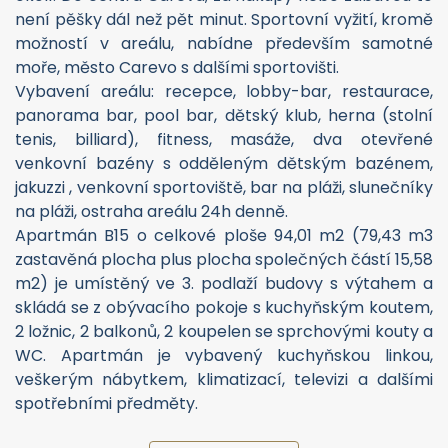
není pěšky dál než pět minut. Sportovní vyžití, kromě
možností v areálu, nabídne především samotné
moře, město Carevo s dalšími sportovišti.
Vybavení areálu: recepce, lobby-bar, restaurace,
panorama bar, pool bar, dětský klub, herna (stolní
tenis, billiard), fitness, masáže, dva otevřené
venkovní bazény s odděleným dětským bazénem,
jakuzzi , venkovní sportoviště, bar na pláži, slunečníky
na pláži, ostraha areálu 24h denně.
Apartmán B15 o celkové ploše 94,01 m2 (79,43 m3
zastavěná plocha plus plocha společných částí 15,58
m2) je umístěný ve 3. podlaží budovy s výtahem a
skládá se z obývacího pokoje s kuchyňským koutem,
2 ložnic, 2 balkonů, 2 koupelen se sprchovými kouty a
WC. Apartmán je vybavený kuchyňskou linkou,
veškerým nábytkem, klimatizací, televizi a dalšími
spotřebními předměty.