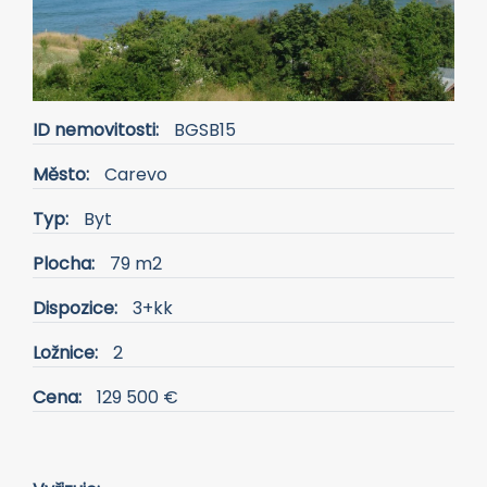
ID nemovitosti:
BGSB15
Město:
Carevo
Typ:
Byt
Plocha:
79 m2
Dispozice:
3+kk
Ložnice:
2
Cena:
129 500 €