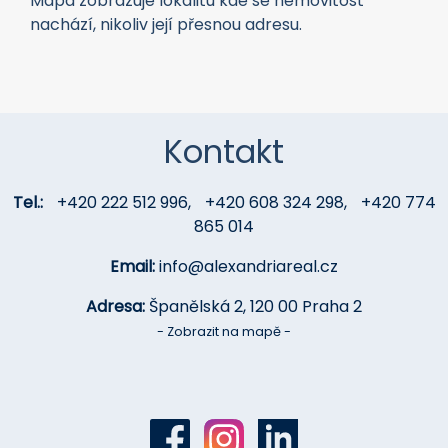
Leaflet
|
© Seznam.cz a.s. a další
Mapa zobrazuje lokalitu kde se nemovitost
nachází, nikoliv její přesnou adresu.
Kontakt
Tel.:
+420 222 512 996
,
+420 608 324 298
,
+420 774
865 014