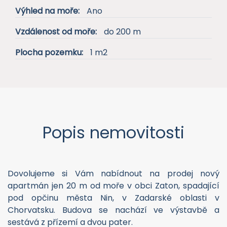
Lodžie:
Ano
Terasa:
Ano
Výtah:
Ano
Parkování:
Venkovní vyhrazené
Předzahrádka:
Ano
Výhled na moře:
Ano
Vzdálenost od moře:
do 200 m
Plocha pozemku:
1 m2