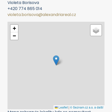
Naše služby pro zájemce o chorvatské
nemovitosti
Situace na trhu s nemovitostmi v Chorvatsku
Nejčastější dotazy o koupi zahraničních realit
Vyřizuje:
Violeta Borisova
+420 774 865 014
violeta.borisova@alexandriareal.cz
+
−