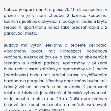
Popis nemovitosti
Dovolujeme si Vám nabídnout na prodej nový
apartmán jen 20 m od moře v obci Zaton, spadající
pod opčinu města Nin, v Zadarské oblasti v
Chorvatsku. Budova se nachází ve výstavbě a
sestává z přízemí a dvou pater.
Nabízený apartmán S1 o ploše 76,41 m2 se nachází v
přízemí a je v něm chodba, 2 ložnice, koupelna,
kuchyň s jídelnou a obývacím pokojem, lodžie a krytá
terasa. K apartmánu náleží také předzahrádka a 2
parkovací místa.
Budova má výtah, elektřinu a tepelné čerpadlo.
Apartmány budou mít klimatizaci, podlahové
vytápění, elektrické žaluzie a žaluzie na skleněných