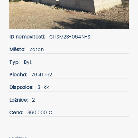
Previous
Next
ID nemovitosti:
CHSM23-064N-S1
Město:
Zaton
Typ:
Byt