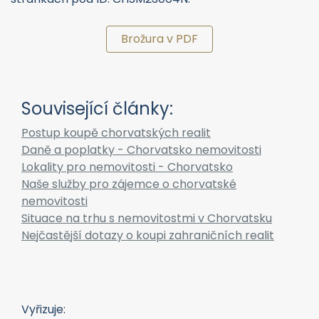
stěnách a kvalitní parkety. Apartmány v přízemí
budou mít vlastní zahrádky a apartmány ve 2. patře
(penthousy) budou mít střešní terasu s vyhřívaným
bazénem a pergolou. Všechny apartmány budou mít
krásný výhled na moře a na pozemku 2 parkovací
místa. V blízkosti je veškerá občanská vybavenost.
Vzdálenost k moři je cca 20 m. Další apartmány v
budově ke koupi naleznete na našich webových
stránkách pod ID: CHSM23064N.
Brožura v PDF
Související články:
Postup koupě chorvatských realit
Daně a poplatky - Chorvatsko nemovitosti
Lokality pro nemovitosti - Chorvatsko