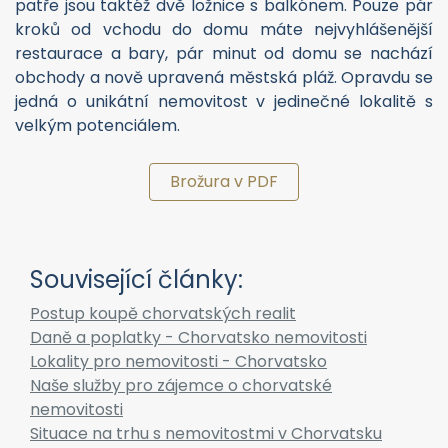
Související články:
Postup koupě chorvatských realit
Daně a poplatky - Chorvatsko nemovitosti
Lokality pro nemovitosti - Chorvatsko
Naše služby pro zájemce o chorvatské
nemovitosti
Situace na trhu s nemovitostmi v Chorvatsku
Nejčastější dotazy o koupi zahraničních realit
Vyřizuje:
Violeta Borisova
+420 774 865 014
violeta.borisova@alexandriareal.cz
+