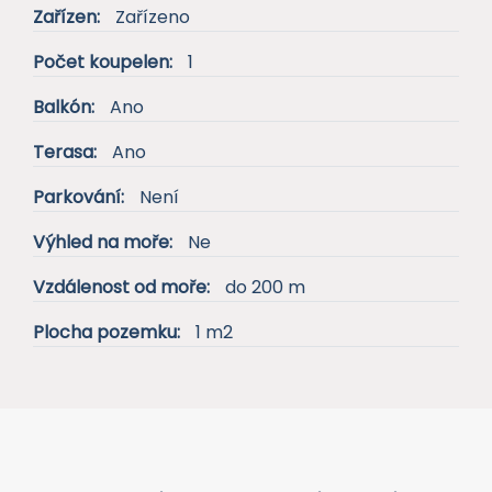
Vzdálenost od moře:
do 200 m
Plocha pozemku:
1 m2
Popis nemovitosti
Dovolujeme si Vám nabídnout starý kamenný dům v
centru města Trogir v Chorvatsku. Vzhledem k
umístění domu v srdci tohoto historického města a
pouhých několik kroků od moře, je tento dům
naprosto jedinečnou příležitostí pro investici,
vzhledem k možnostem jeho turistického využití.
Může být velmi snadno přestavěn na malý hotel