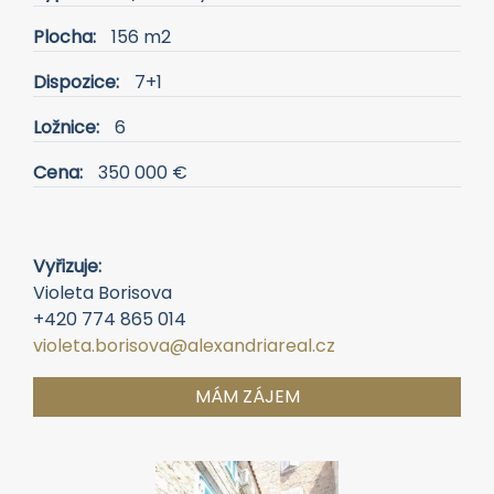
Vyřizuje:
Violeta Borisova
+420 774 865 014
violeta.borisova@alexandriareal.cz
MÁM ZÁJEM