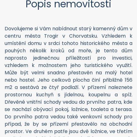
nebo hostel. Jeho celková plocha činí přibližně 156
m2 a sestává ze čtyř podlaží. V přízemí naleznete
prostornou kuchyň s jídelnou, koupelnu a spíž.
Dřevěné vnitřní schody vedou do prvního patra, kde
se nachází obývací pokoj, ložnice, toaleta a terasa.
Do prvního patra vedou také venkovní schody pro
případ, že by se přízemí přestavělo na obchodní
prostor. Ve druhém patře jsou dvě ložnice, ve třetím
patře jsou taktéž dvě ložnice s balkónem. Pouze pár
kroků od vchodu do domu máte nejvyhlášenější
restaurace a bary, pár minut od domu se nachází
obchody a nově upravená městská pláž. Opravdu se
jedná o unikátní nemovitost v jedinečné lokalitě s
velkým potenciálem.
Brožura v PDF