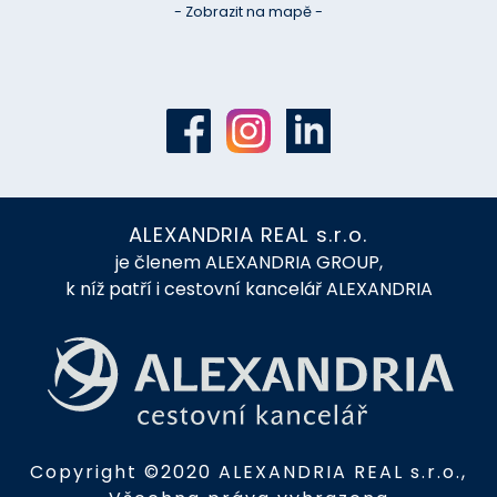
k níž patří i cestovní kancelář ALEXANDRIA
Copyright ©2020 ALEXANDRIA REAL s.r.o.,
Všechna práva vyhrazena
Zásady zpracování osobních údajů, základní informace o AML
identifikaci a o kontrole a vnitřním oznamovacím systému