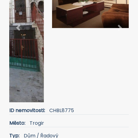
ID nemovitosti:
CHBL8775
Město:
Trogir
Typ:
Dům / Řadový
Plocha:
156 m2
Dispozice:
7+1
Ložnice:
6
Cena:
350 000 €