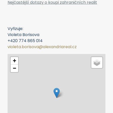
−
Leaflet
|
© Seznam.cz a.s. a další
Mapa zobrazuje lokalitu kde se nemovitost
nachází, nikoliv její přesnou adresu.