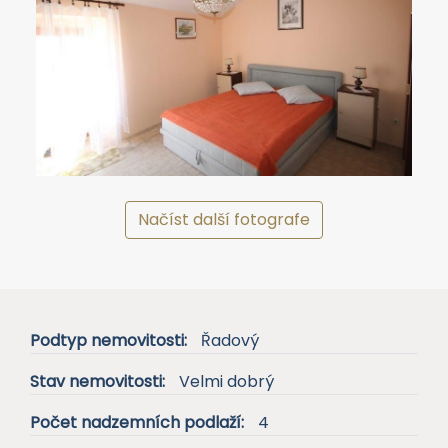
Podtyp nemovitosti:
Řadový
Stav nemovitosti:
Velmi dobrý
Počet nadzemních podlaží:
4
Zařízen:
Zařízeno
Počet koupelen:
1
Balkón:
Ano
Terasa:
Ano
Parkování:
Není
Výhled na moře:
Ne