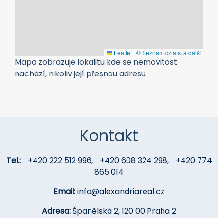
Kontakt
Tel.:
+420 222 512 996
,
+420 608 324 298
,
+420 774
865 014
Email:
info@alexandriareal.cz
Adresa:
Španělská 2, 120 00 Praha 2
- Zobrazit na mapě -
ALEXANDRIA REAL s.r.o.
je členem ALEXANDRIA GROUP,