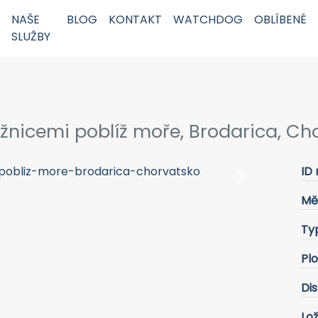
NAŠE
BLOG
KONTAKT
WATCHDOG
OBLÍBENÉ
SLUŽBY
žnicemi poblíž moře, Brodarica, Ch
ID 
Next
Mě
Ty
Pl
Dis
Lož