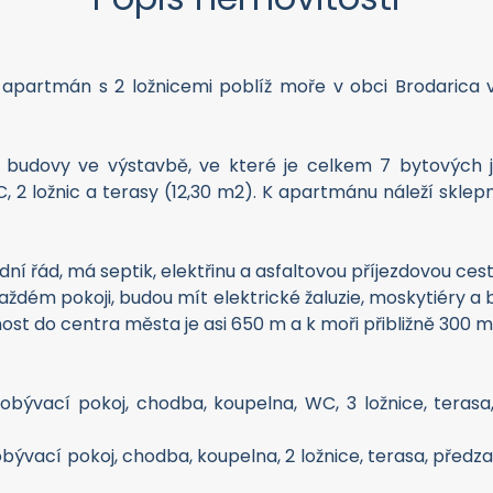
partmán s 2 ložnicemi poblíž moře v obci Brodarica v
 budovy ve výstavbě, ve které je celkem 7 bytových j
2 ložnic a terasy (12,30 m2). K apartmánu náleží sklepn
ní řád, má septik, elektřinu a asfaltovou příjezdovou c
dém pokoji, budou mít elektrické žaluzie, moskytiéry a
t do centra města je asi 650 m a k moři přibližně 300 m
+ obývací pokoj, chodba, koupelna, WC, 3 ložnice, teras
obývací pokoj, chodba, koupelna, 2 ložnice, terasa, předz