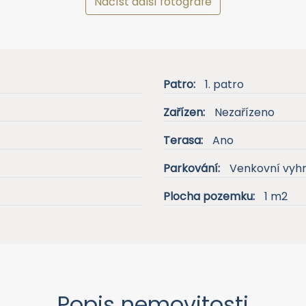
Načíst další fotografe
Patro:
1. patro
Zařízen:
Nezařízeno
Terasa:
Ano
Parkování:
Venkovní vyh
Plocha pozemku:
1 m2
Popis nemovitosti