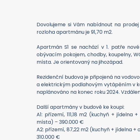
Dovolujeme si Vám nabídnout na prodej a
rozloha apartmánu je 91,70 m2.
Apartmán S1 se nachází v 1. patře nové
obývacím pokojem, chodby, koupelny, WC, 
místa. Je orientovaný na jihozápad.
Rezidenční budova je připojená na vodovod
a elektrickým podlahovým vytápěním v kaž
naplánováno na konec roku 2024. Vzdálenos
Další apartmány v budově ke koupi:
A1: přízemí, 111,18 m2 (kuchyň + jídelna 
místa) – 390.000 €
A2: přízemí, 87,22 m2 (kuchyň + jídelna + 
310.000 €