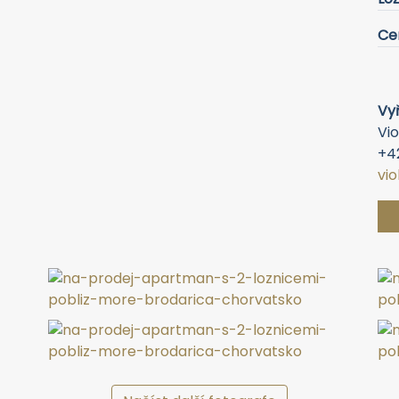
Ce
Vyř
Vio
+4
vi