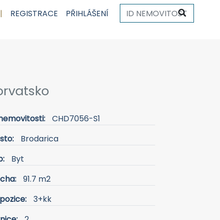
|
REGISTRACE
PŘIHLÁŠENÍ
orvatsko
nemovitosti:
CHD7056-S1
sto:
Brodarica
p:
Byt
ocha:
91.7 m2
pozice:
3+kk
nice:
2