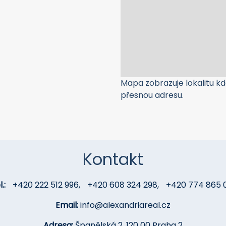
Mapa zobrazuje lokalitu kde
přesnou adresu.
Kontakt
.:
+420 222 512 996
,
+420 608 324 298
,
+420 774 865 
Email:
info@alexandriareal.cz
Adresa:
Španělská 2, 120 00 Praha 2