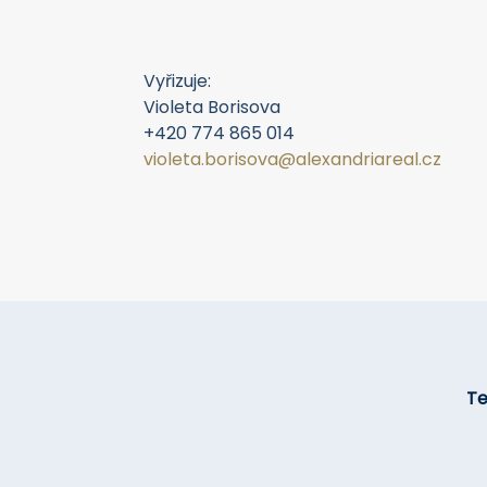
Vyřizuje:
Violeta Borisova
+420 774 865 014
violeta.borisova@alexandriareal.cz
Tel