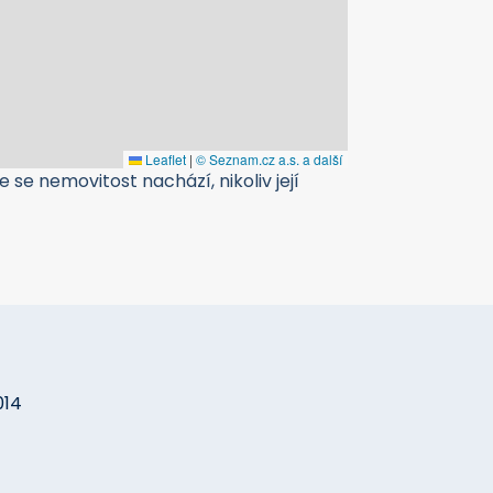
Leaflet
|
© Seznam.cz a.s. a další
 se nemovitost nachází, nikoliv její
014