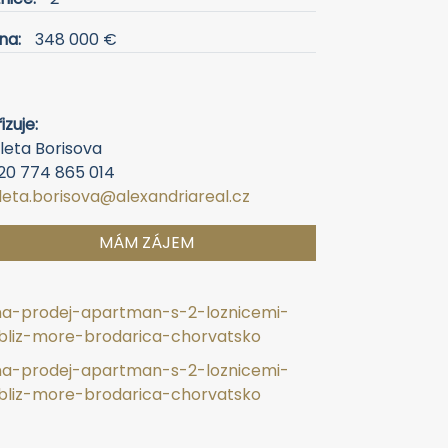
na:
348 000 €
izuje:
leta Borisova
20 774 865 014
oleta.borisova@alexandriareal.cz
MÁM ZÁJEM