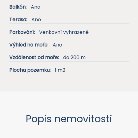
Terasa:
Ano
Parkování:
Venkovní vyhrazené
Výhled na moře:
Ano
Vzdálenost od moře:
do 200 m
Plocha pozemku:
1 m2
Popis nemovitosti
Dovolujeme si Vám nabídnout na prodej nový
apartmán se střešní terasou blízko moře v obci