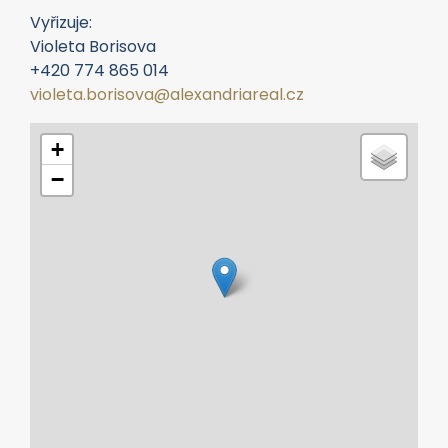
+420 774 865 014
violeta.borisova@alexandriareal.cz
+
−
Leaflet
|
© Seznam.cz a.s. a další
Mapa zobrazuje lokalitu kde se nemovitost