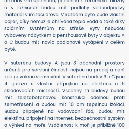
materiál v imitaci dřeva. V každém bytě bude vlastní
bojler, díky němuž je ohřívána teplá voda a také díky
solárním systémům na střeše. Byty nebudou
vybaveny nábytkem a penthousové byty v objektu A
a C budou mít navíc podlahové vytápění v celém
bytě.
V suterénu budovy A jsou 3 obchodní prostory
určené pro servisní činnost, nejsou na prodej a není
zde povoleno stravování. V suterénu budov B a C jsou
4 garáže s vlastní přípojkou na elektřinu a 6
skladovacích místností. Všechny tři budovy budou
mít železobetonovou konstrukci odolnou proti
zemětřesení a budou mít 10 cm tepelnou izolaci.
Budou připojené na vodovodní řád, budou mít
elektřinu, připojení na internet, bezpečnostní systém
a výhled na moře. Vzdálenost k moři je přibližně 100
m. Další apartmány v projektu ke koupi naleznete na
našich webových stránkách pod ID: CHSM24021N.