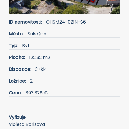
ID nemovitosti:
CHSM24-021N-S6
Město:
Sukošan
Typ:
Byt
Plocha:
122.92 m2
Dispozice:
3+kk
Ložnice:
2
Cena:
393 328 €
Vyřizuje:
Violeta Borisova
+420 774 865 014
violeta.borisova@alexandriareal.cz