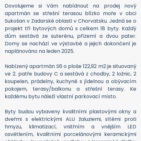
Sukošan v Zadarské oblasti v Chorvatsku. Jedná se o
projekt tří bytových domů s celkem 18 byty. Každý
dům sestává ze suterénu, přízemí a dvou pater.
Domy se nachází ve výstavbě a jejich dokončení je
naplánováno na leden 2025.
Nabízený apartmán S6 o ploše 122,92 m2 je situovaný
ve 2. patře budovy C a sestává z chodby, 2 ložnic, 2
koupelen, prádelny, kuchyně s jídelnou a obývacím
pokojem, terasy/balkonu a střešní terasy. Ke
každému bytu náleží vlastní parkovací místo.
Byty budou vybaveny kvalitními plastovými okny a
dveřmi s elektrickými ALU žaluziemi, sítěmi proti
hmyzu, klimatizací, vnitřním a vnějším LED
osvětlením, kvalitními porcelánovými keramickými
obklady v koupelnách, podlahou z keramické dlažby
a v ložnicích budou mít podlahy vodoodpudivý