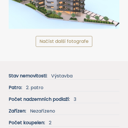
Načíst další fotografe
Stav nemovitosti:
Výstavba
Patro:
2. patro
Počet nadzemních podlaží:
3
Zařízen:
Nezařízeno
Počet koupelen:
2
Balkón:
Ano