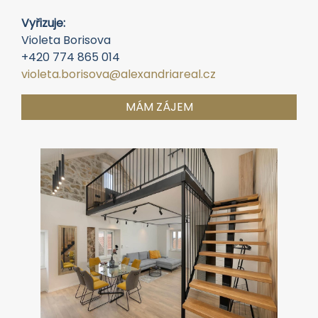
Vyřizuje:
Violeta Borisova
+420 774 865 014
violeta.borisova@alexandriareal.cz
MÁM ZÁJEM