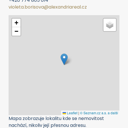
+420 774 865 014
violeta.borisova@alexandriareal.cz
+
−
Leaflet
|
© Seznam.cz a.s. a další
Mapa zobrazuje lokalitu kde se nemovitost
nachází, nikoliv její přesnou adresu.