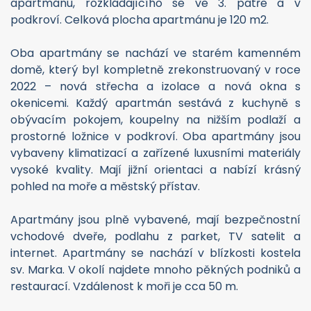
apartmánu, rozkládajícího se ve 3. patře a v
podkroví. Celková plocha apartmánu je 120 m2.
Oba apartmány se nachází ve starém kamenném
domě, který byl kompletně zrekonstruovaný v roce
2022 – nová střecha a izolace a nová okna s
okenicemi. Každý apartmán sestává z kuchyně s
obývacím pokojem, koupelny na nižším podlaží a
prostorné ložnice v podkroví. Oba apartmány jsou
vybaveny klimatizací a zařízené luxusními materiály
vysoké kvality. Mají jižní orientaci a nabízí krásný
pohled na moře a městský přístav.
Apartmány jsou plně vybavené, mají bezpečnostní
vchodové dveře, podlahu z parket, TV satelit a
internet. Apartmány se nachází v blízkosti kostela
sv. Marka. V okolí najdete mnoho pěkných podniků a
restaurací. Vzdálenost k moři je cca 50 m.