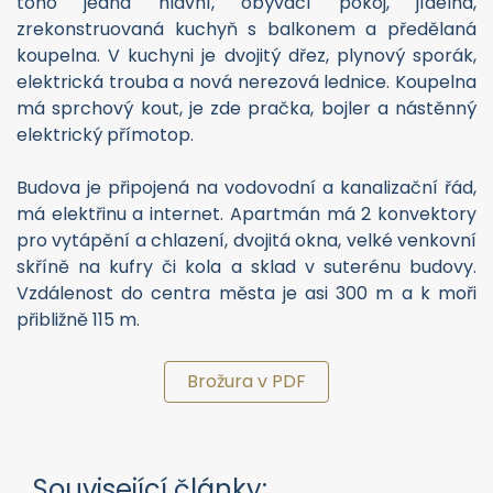
toho jedna hlavní, obývací pokoj, jídelna,
zrekonstruovaná kuchyň s balkonem a předělaná
koupelna. V kuchyni je dvojitý dřez, plynový sporák,
elektrická trouba a nová nerezová lednice. Koupelna
má sprchový kout, je zde pračka, bojler a nástěnný
elektrický přímotop.
Budova je připojená na vodovodní a kanalizační řád,
má elektřinu a internet. Apartmán má 2 konvektory
pro vytápění a chlazení, dvojitá okna, velké venkovní
skříně na kufry či kola a sklad v suterénu budovy.
Vzdálenost do centra města je asi 300 m a k moři
přibližně 115 m.
Brožura v PDF
Související články: