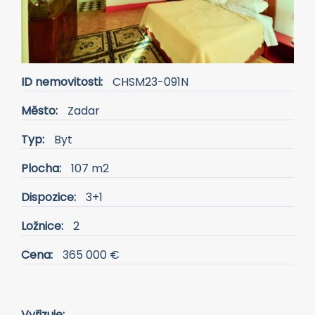
ID nemovitosti:
CHSM23-091N
Město:
Zadar
Typ:
Byt
Plocha:
107 m2
Dispozice:
3+1
Ložnice:
2
Cena:
365 000 €
Vyřizuje: