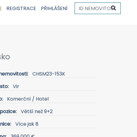
|
REGISTRACE
PŘIHLÁŠENÍ
sko
nemovitosti:
CHSM23-153K
sto:
Vir
p:
Komerční / Hotel
pozice:
Větší než 9+2
nice:
Více jak 8
na:
369 000 €