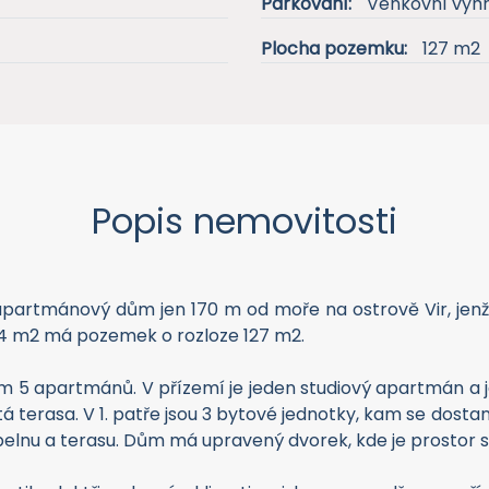
Parkování:
Venkovní vyh
Plocha pozemku:
127 m2
Popis nemovitosti
partmánový dům jen 170 m od moře na ostrově Vir, jenž
64 m2 má pozemek o rozloze 127 m2.
ěm 5 apartmánů. V přízemí je jeden studiový apartmán a 
tá terasa. V 1. patře jsou 3 bytové jednotky, kam se dos
pelnu a terasu. Dům má upravený dvorek, kde je prostor s