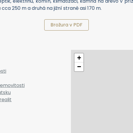
tik, elektřinu, komín, klimatizaci, kamna na dřevo v příz
á cca 250 m a druhá na jižní straně asi 170 m.
Brožura v PDF
+
−
sti
emovitosti
atsku
realit