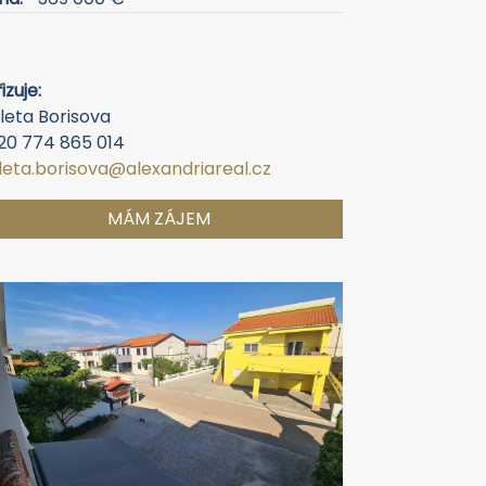
izuje:
leta Borisova
20 774 865 014
oleta.borisova@alexandriareal.cz
MÁM ZÁJEM