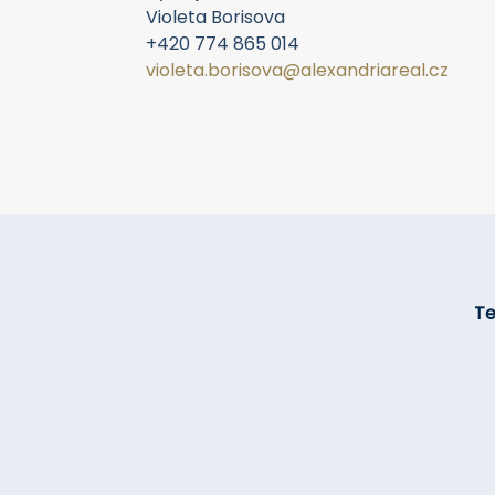
Violeta Borisova
+420 774 865 014
violeta.borisova@alexandriareal.cz
Tel