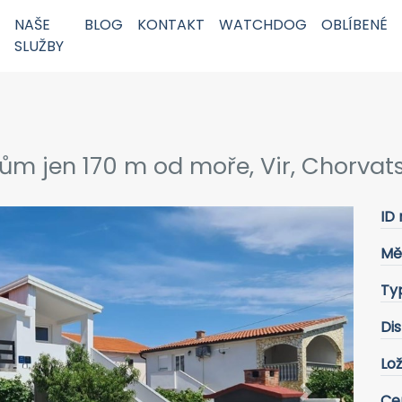
NAŠE
BLOG
KONTAKT
WATCHDOG
OBLÍBENÉ
SLUŽBY
m jen 170 m od moře, Vir, Chorvat
ID 
Mě
Ty
Dis
Lož
Ce
Next