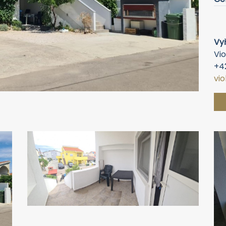
Vyř
Vio
+4
vi