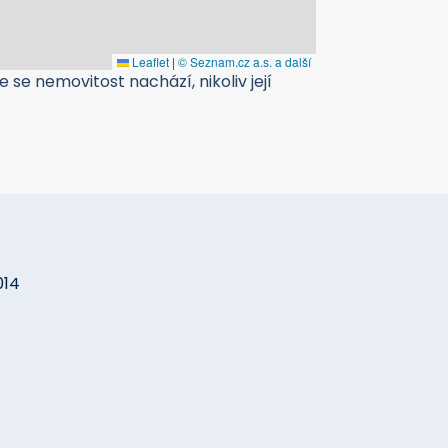
Leaflet
|
© Seznam.cz a.s. a další
 se nemovitost nachází, nikoliv její
014