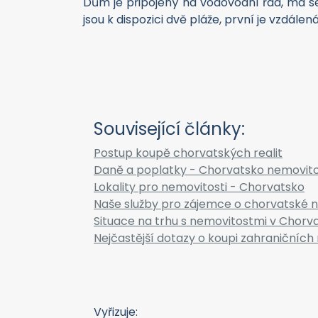
Dům je připojený na vodovodní řád, má sep
jsou k dispozici dvě pláže, první je vzdálen
Související články:
Postup koupě chorvatských realit
Daně a poplatky - Chorvatsko nemovito
Lokality pro nemovitosti - Chorvatsko
Naše služby pro zájemce o chorvatské n
Situace na trhu s nemovitostmi v Chorv
Nejčastější dotazy o koupi zahraničních 
Vyřizuje: