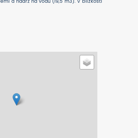
emí a nádrž na vodu (19,5 m3). V blízkosti