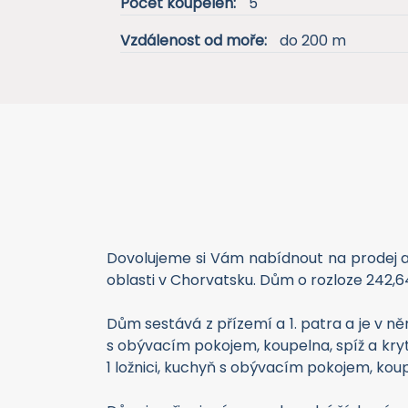
Počet koupelen:
5
Vzdálenost od moře:
do 200 m
Dovolujeme si Vám nabídnout na prodej a
oblasti v Chorvatsku. Dům o rozloze 242,
Dům sestává z přízemí a 1. patra a je v n
s obývacím pokojem, koupelna, spíž a kry
1 ložnici, kuchyň s obývacím pokojem, kou