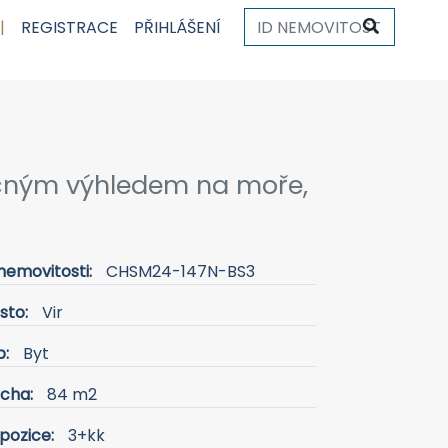
|
REGISTRACE
PŘIHLÁŠENÍ
ečným výhledem na moře,
nemovitosti:
CHSM24-147N-BS3
sto:
Vir
p:
Byt
ocha:
84 m2
pozice:
3+kk