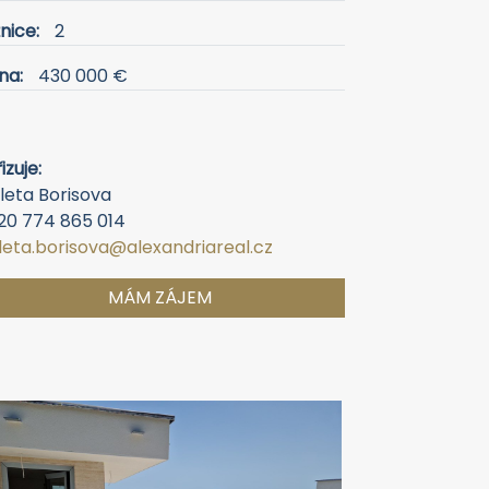
nice:
2
na:
430 000 €
izuje:
leta Borisova
20 774 865 014
oleta.borisova@alexandriareal.cz
MÁM ZÁJEM