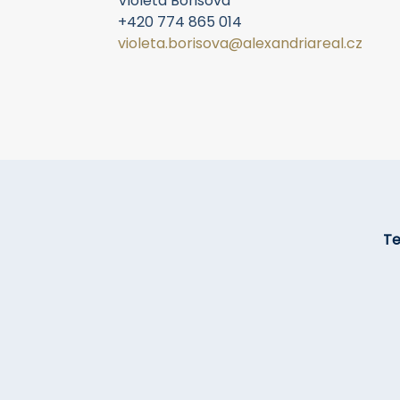
Violeta Borisova
+420 774 865 014
violeta.borisova@alexandriareal.cz
Tel