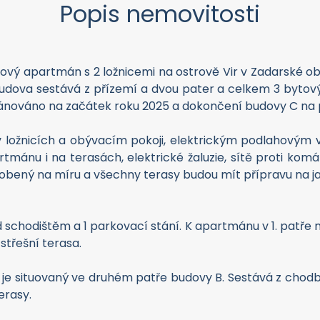
Popis nemovitosti
vý apartmán s 2 ložnicemi na ostrově Vir v Zadarské obl
udova sestává z přízemí a dvou pater a celkem 3 bytový
ánováno na začátek roku 2025 a dokončení budovy C na 
 ložnicích a obývacím pokoji, elektrickým podlahovým
mánu i na terasách, elektrické žaluzie, sítě proti komá
bený na míru a všechny terasy budou mít přípravu na jac
chodištěm a 1 parkovací stání. K apartmánu v 1. patře n
střešní terasa.
je situovaný ve druhém patře budovy B. Sestává z chodby,
erasy.