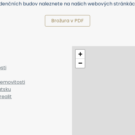
idenčních budov naleznete na našich webových stránkác
Brožura v PDF
+
−
sti
emovitosti
atsku
realit