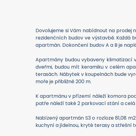
Dovolujeme si Vám nabídnout na prodej no
rezidenčních budov ve výstavbě. Každá b
apartmán. Dokončení budov A a B je napl
Apartmány budou vybaveny klimatizací v
dveřmi, budou mít keramiku v celém apart
terasách. Nábytek v koupelnách bude vyro
moře je přibližně 200 m.
K apartmánu v přízemí náleží komora pod s
patře náleží také 2 parkovací stání a celá 
Nabízený apartmán S3 o rozloze 81,08 m2 
kuchyní a jídelnou, kryté terasy a střešní t