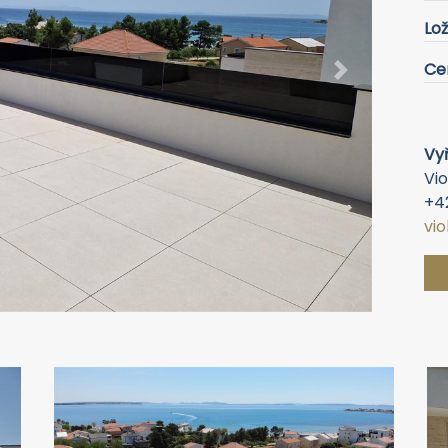
Lož
Ce
Next
Vyř
Vio
+4
vi