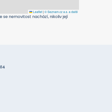
Leaflet
|
© Seznam.cz a.s. a další
 se nemovitost nachází, nikoliv její
014