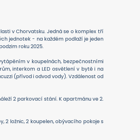
asti v Chorvatsku. Jedná se o komplex tří
ch jednotek - na každém podlaží je jeden
podzim roku 2025.
 vytápěním v koupelnách, bezpečnostními
rům, interkom a LED osvětlení v bytě i na
uzzi (přívod i odvod vody). Vzdálenost od
áleží 2 parkovací stání. K apartmánu ve 2.
 2 ložnic, 2 koupelen, obývacího pokoje s