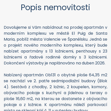
Popis nemovitosti
Dovolujeme si Vám nabídnout na prodej apartmán v
moderním komplexu ve městě El Puig de Santa
Maria, poblíž města Valencie ve Španělsku. Jedná se
o projekt nového moderního komplexu, který bude
nabízet apartmány s 13 ložnicemi, penthousy s 23
ložnicemi a řadové rodinné domky s 3 ložnicemi.
Dokončení výstavby je naplánováno na duben 2026.
Nabízený apartmán Ob131 o obytné ploše 64,35 m2
se nachází ve 2. patře sedmipodlažní budovy (Blok
4). Sestává z chodby, 2 ložnic, 2 koupelen, komory,
obývacího pokoje s kuchyní a jídelnou a terasy o
ploše 16,60 m2, na kterou se dostanete z obývacího
pokoje a z ložnice. K apartmánu náleží parkovací
místo se sklepní kójí č. 11 v suterénu budovy.