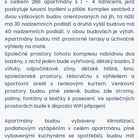
s celkem 286 apartmány s 1 – 4 ložnicemi, jenž
poskytuje luxusní bydlení u pláže. Komplex sestává z
dvou výškových budov orientovaných na jih, ta nižší
má 30 nadzemních podlaží a druhá vyšší budova má
40 nadzemních podlaží. V obou budovách je výtah.
Apartmány budou mít prostorné terasy a úchvatné
výhledy na moře.
Společné prostory tohoto komplexu nabídnou dva
bazény, z nichž jeden bude vyhřívaný, dětský bazén, 3
vířivky, odpočinkové zóny, dětské hřiště, kino,
společenské prostory, tělocvičnu s výhledem a
sportovní areál s tenisovým kurtem. Venkovní
prostory budou plné zeleně, budou zde stromy,
palmy, fontány a lavičky k posezení. Ve společných
prostorách bude k dispozici WiFi připojení.
Apartmány budou vybaveny klimatizací,
podlahovým vytápěním v celém apartmánu, plně
vybavenými kuchyněmi se spotřebiči, budou mít