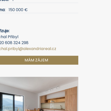
na:
150 000 €
izuje:
hal Přibyl
20 608 324 298
chal.pribyl@alexandriareal.cz
MÁM ZÁJEM