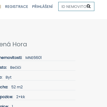
|
REGISTRACE
PŘIHLÁŠENÍ
Čená Hora
nemovitosti:
MNE6601
sto:
Bečiči
p:
Byt
ocha:
52 m2
pozice:
2+kk
nice:
1