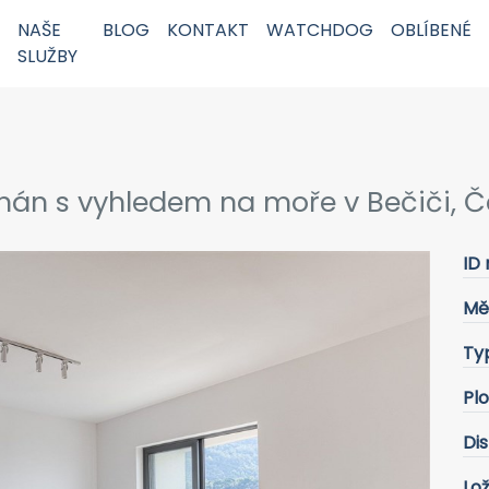
NAŠE
BLOG
KONTAKT
WATCHDOG
OBLÍBENÉ
SLUŽBY
án s vyhledem na moře v Bečiči, 
ID 
Mě
Ty
Pl
Dis
Lož