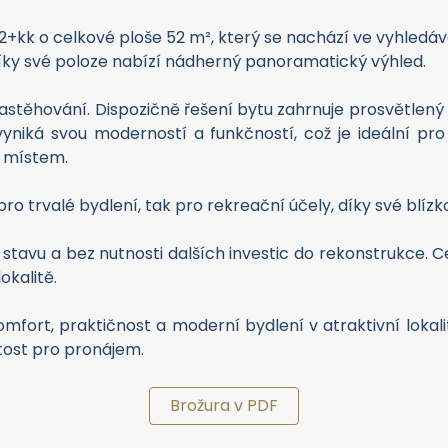
+kk o celkové ploše 52 m², který se nachází ve vyhledávan
Díky své poloze nabízí nádherný panoramatický výhled.
astěhování. Dispozičně řešení bytu zahrnuje prosvětlený
vyniká svou moderností a funkčností, což je ideální pro
 místem.
 pro trvalé bydlení, tak pro rekreační účely, díky své blízk
 stavu a bez nutnosti dalších investic do rekonstrukce. 
okalitě.
 komfort, praktičnost a moderní bydlení v atraktivní lokal
itost pro pronájem.
Brožura v PDF