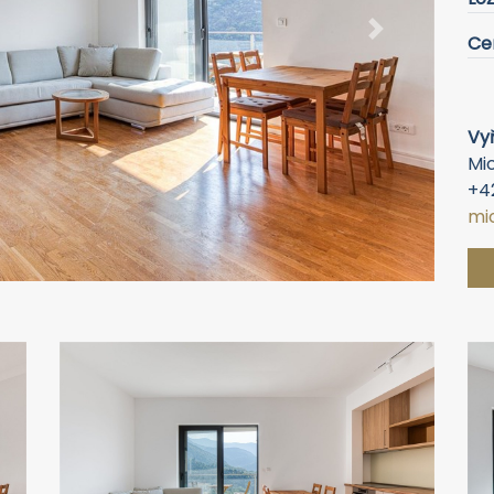
Next
Ce
Vyř
Mic
+4
mi