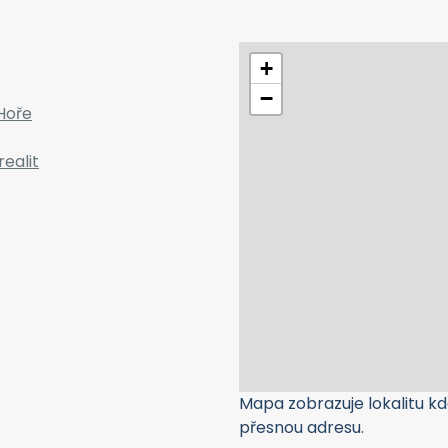
+
−
Hoře
realit
Mapa zobrazuje lokalitu kde
přesnou adresu.