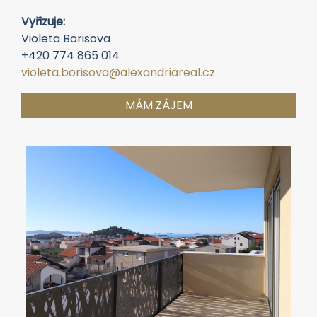
Vyřizuje:
Violeta Borisova
+420 774 865 014
violeta.borisova@alexandriareal.cz
MÁM ZÁJEM