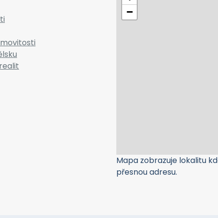
−
ti
movitosti
ělsku
realit
Mapa zobrazuje lokalitu kde
přesnou adresu.