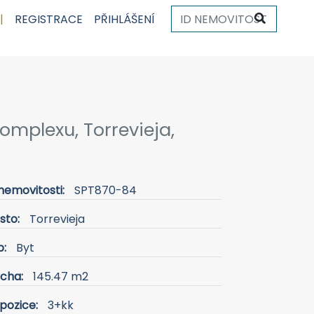
|
REGISTRACE
PŘIHLÁŠENÍ
mplexu, Torrevieja,
nemovitosti:
SPT870-84
sto:
Torrevieja
p:
Byt
ocha:
145.47 m2
pozice:
3+kk