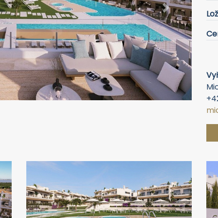
Lož
Next
Ce
Vyř
Mic
+4
mi