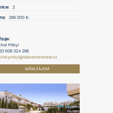
nice:
2
na:
298 000 €
izuje:
hal Přibyl
20 608 324 298
chal.pribyl@alexandriareal.cz
MÁM ZÁJEM