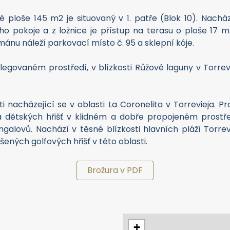
loše 145 m2 je situovaný v 1. patře (Blok 10). Nacház
o pokoje a z ložnice je přístup na terasu o ploše 17 
tmánu náleží parkovací místo č. 95 a sklepní kóje.
legovaném prostředí, v blízkosti Růžové laguny v Torreviej
i nacházející se v oblasti La Coronelita v Torrevieja. P
a dětských hřišť v klidném a dobře propojeném prostře
alovů. Nachází v těsné blízkosti hlavních pláží Torrevi
šených golfových hřišť v této oblasti.
Brožura v PDF
+