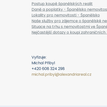
Postup koupě španělských realit
Daně a poplatky - Španělsko nemovitos
Lokality pro nemovitosti - Španělsko
Naše služby pro zájemce o španělské ne
Situace na trhu s nemovitostmi ve Špan
Nejčastější dotazy o koupi zahraničních 
Vyřizuje:
Michal Přibyl
+420 608 324 298
michal.pribyl@alexandriareal.cz