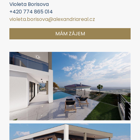
Violeta Borisova
+420 774 865 014
violeta.borisova@alexandriareal.cz
MÁM ZÁJEM