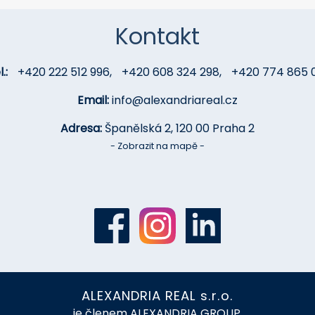
Kontakt
.:
+420 222 512 996
,
+420 608 324 298
,
+420 774 865 
Email:
info@alexandriareal.cz
Adresa:
Španělská 2, 120 00 Praha 2
- Zobrazit na mapě -
ALEXANDRIA REAL s.r.o.
je členem ALEXANDRIA GROUP,