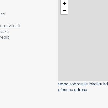
+
−
sti
emovitosti
atsku
realit
Mapa zobrazuje lokalitu kde
přesnou adresu.