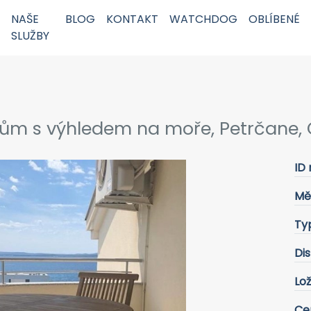
NAŠE
BLOG
KONTAKT
WATCHDOG
OBLÍBENÉ
SLUŽBY
ům s výhledem na moře, Petrčane, 
ID 
Mě
Ty
Dis
Lož
Ce