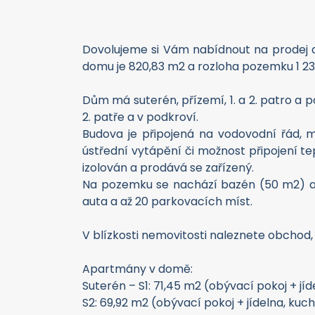
Dovolujeme si Vám nabídnout na prodej 
domu je 820,83 m2 a rozloha pozemku 1 2
Dům má suterén, přízemí, 1. a 2. patro a 
2. patře a v podkroví.
Budova je připojená na vodovodní řád, má
ústřední vytápění či možnost připojení te
izolován a prodává se zařízený.
Na pozemku se nachází bazén (50 m2) a s
auta a až 20 parkovacích míst.
V blízkosti nemovitosti naleznete obchod, M
Apartmány v domě:
Suterén – S1: 71,45 m2 (obývací pokoj + jíd
S2: 69,92 m2 (obývací pokoj + jídelna, kuch