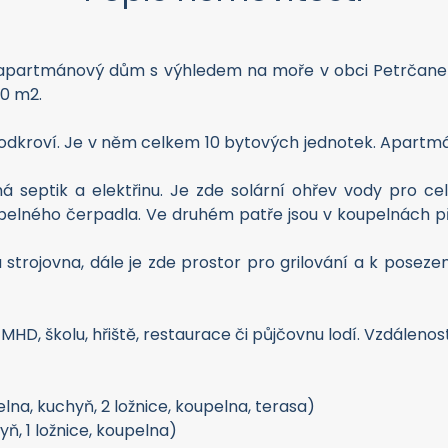
apartmánový dům s výhledem na moře v obci Petrčane v
30 m2.
podkroví. Je v něm celkem 10 bytových jednotek. Apartmány
 septik a elektřinu. Je zde solární ohřev vody pro celý
pelného čerpadla. Ve druhém patře jsou v koupelnách pří
trojovna, dále je zde prostor pro grilování a k posezen
HD, školu, hřiště, restaurace či půjčovnu lodí. Vzdálenost 
elna, kuchyň, 2 ložnice, koupelna, terasa)
yň, 1 ložnice, koupelna)