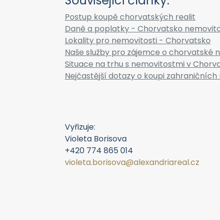
Související články:
Postup koupě chorvatských realit
Daně a poplatky - Chorvatsko nemovito
Lokality pro nemovitosti - Chorvatsko
Naše služby pro zájemce o chorvatské n
Situace na trhu s nemovitostmi v Chorv
Nejčastější dotazy o koupi zahraničních 
Vyřizuje:
Violeta Borisova
+420 774 865 014
violeta.borisova@alexandriareal.cz