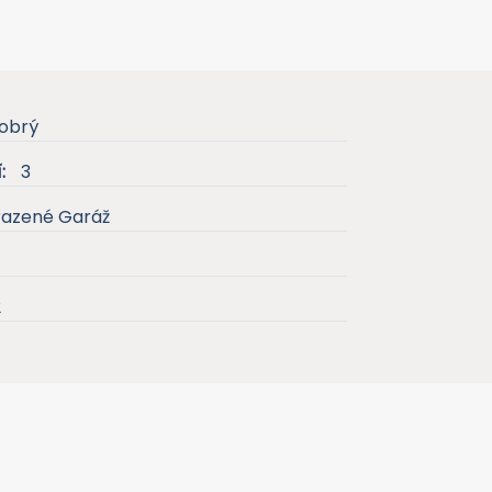
obrý
:
3
razené Garáž
2