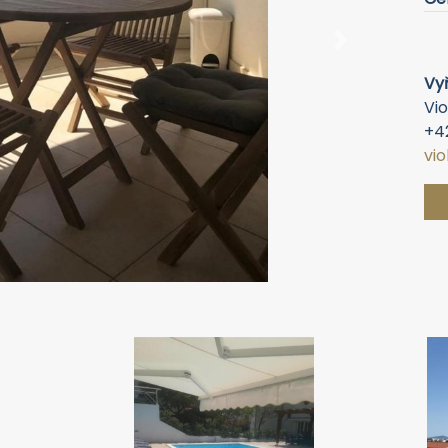
Next
Vyř
Vio
+4
vi