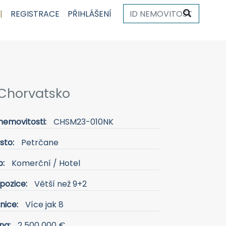
|
REGISTRACE
PŘIHLÁŠENÍ
Chorvatsko
nemovitosti:
CHSM23-010NK
sto:
Petrčane
p:
Komerční / Hotel
pozice:
Větší než 9+2
nice:
Více jak 8
na:
2 500 000 €