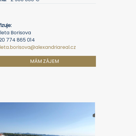
izuje:
leta Borisova
20 774 865 014
oleta.borisova@alexandriareal.cz
MÁM ZÁJEM