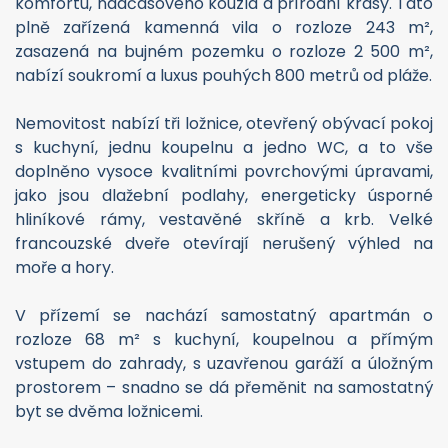
komfortu, nadčasového kouzla a přírodní krásy. Tato
plně zařízená kamenná vila o rozloze 243 m²,
zasazená na bujném pozemku o rozloze 2 500 m²,
nabízí soukromí a luxus pouhých 800 metrů od pláže.
Nemovitost nabízí tři ložnice, otevřený obývací pokoj
s kuchyní, jednu koupelnu a jedno WC, a to vše
doplněno vysoce kvalitními povrchovými úpravami,
jako jsou dlažební podlahy, energeticky úsporné
hliníkové rámy, vestavěné skříně a krb. Velké
francouzské dveře otevírají nerušený výhled na
moře a hory.
V přízemí se nachází samostatný apartmán o
rozloze 68 m² s kuchyní, koupelnou a přímým
vstupem do zahrady, s uzavřenou garáží a úložným
prostorem – snadno se dá přeměnit na samostatný
byt se dvěma ložnicemi.