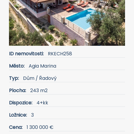
Previous
Next
ID nemovitosti:
RKECH258
Město:
Agia Marina
Typ:
Dům / Řadový
Plocha:
243 m2
Dispozice:
4+kk
Ložnice:
3
Cena:
1 300 000 €