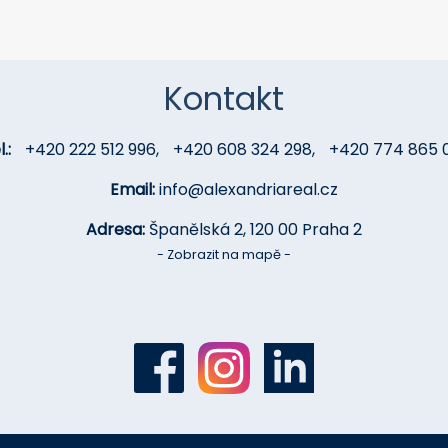
přesnou adresu.
Kontakt
.:
+420 222 512 996
,
+420 608 324 298
,
+420 774 865 
Email:
info@alexandriareal.cz
Adresa:
Španělská 2, 120 00 Praha 2
- Zobrazit na mapě -