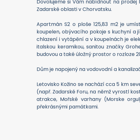
Dovolujeme si Vám nabídnout na prodej 
Zadarské oblasti v Chorvatsku.
Apartmán S2 o ploše 125,83 m2 je umístě
koupelen, obývacího pokoje s kuchyní a j
chlazení i vytápění a v koupelnách je ele
italskou keramikou, sanitou značky Groh
budovou a také úložný prostor o rozloze 2
Dům je napojený na vodovodní a kanalizač
Letovisko Kožino se nachází cca 5 km se
(např. Zadarské Foru, na němž vyrostl ko
atrakce, Mořské varhany (Morske orgulj
překrásnými památkami.