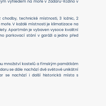
čným výhledem na moře v Zadaru-Kožino v
chodby, technické místnosti, 3 ložnic, 2
moře. V každé místnosti je klimatizace na
olety. Apartmán je vybaven vysoce kvalitní
no parkovací stání v garáži a jedno před
kému množství kostelů a římským památkám
daru se dále nachází dvě světové unikátní
r se nachází i další historická místa s