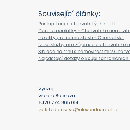
Související články:
Postup koupě chorvatských realit
Daně a poplatky - Chorvatsko nemovito
Lokality pro nemovitosti - Chorvatsko
Naše služby pro zájemce o chorvatské n
Situace na trhu s nemovitostmi v Chorv
Nejčastější dotazy o koupi zahraničních 
Vyřizuje:
Violeta Borisova
+420 774 865 014
violeta.borisova@alexandriareal.cz