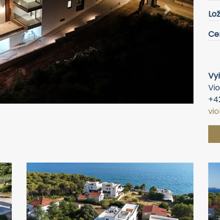
Lož
Ce
Next
Vyř
Vio
+4
vi