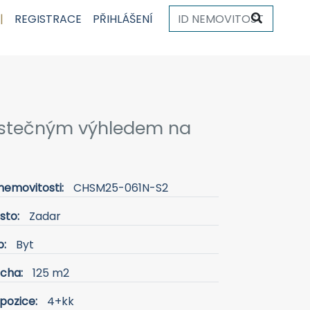
|
REGISTRACE
PŘIHLÁŠENÍ
částečným výhledem na
nemovitosti:
CHSM25-061N-S2
sto:
Zadar
p:
Byt
ocha:
125 m2
pozice:
4+kk