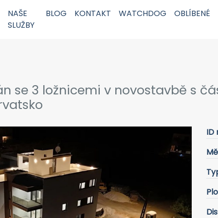
NAŠE
BLOG
KONTAKT
WATCHDOG
OBLÍBENÉ
SLUŽBY
án se 3 ložnicemi v novostavbě s 
rvatsko
ID 
Mě
Ty
Pl
Dis