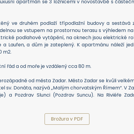
luxusní apartmán se 3 ložnicemi v novostavbě s částe
ný ve druhém podlaží třípodlažní budovy a sestává z 
ídelnou se vstupem na prostornou terasu s výhledem na 
ktrické podlahové vytápění, na oknech jsou elektrické r
e a Laufen, a dům je zateplený. K apartmánu náleží jed
0 m2.
ní řád a od moře je vzdálený cca 80 m.
verozápadně od města Zadar. Město Zadar se kvůli vel
stel sv. Donáta, nazývá „Malým chorvatským Římem“. V Za
e) a Pozdrav Slunci (Pozdrav Suncu). Na Riviéře Zada
Brožura v PDF