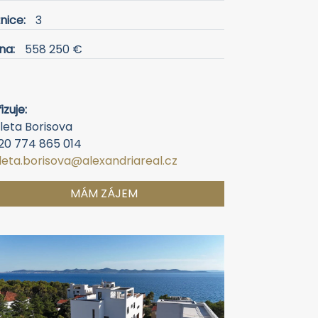
nice:
3
na:
558 250 €
izuje:
leta Borisova
20 774 865 014
oleta.borisova@alexandriareal.cz
MÁM ZÁJEM