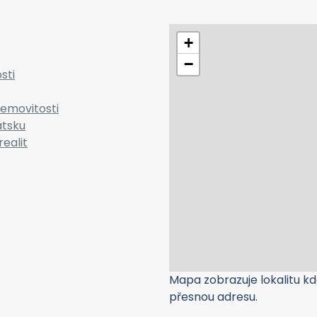
+
−
sti
emovitosti
atsku
realit
Mapa zobrazuje lokalitu kde