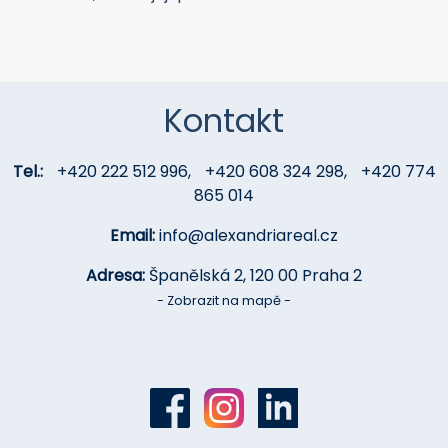
nachází, nikoliv její přesnou adresu.
Kontakt
Tel.:
+420 222 512 996
,
+420 608 324 298
,
+420 774
865 014
Email:
info@alexandriareal.cz
Adresa:
Španělská 2, 120 00 Praha 2
- Zobrazit na mapě -