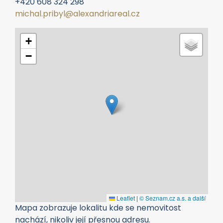
+420 608 324 298
michal.pribyl@alexandriareal.cz
+
−
Leaflet
|
© Seznam.cz a.s. a další
Mapa zobrazuje lokalitu kde se nemovitost