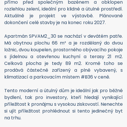
přímo před společným bazénem a obklopen
rozlehlou zelení, ideální pro klidné a útulné prostředí.
Aktuálně je projekt ve výstavbě. Plánované
dokončení celé stavby je na konec roku 2027.
Apartmán SPVAM2_30 se nachází v devátém patře.
Má obytnou plochu 66 m² a je rozdělaný do dvou
ložnic, dvou koupelen, prostorného obývacího pokoje
s jídelnou a otevřenou kuchyní a terasy 21 m2.
Celková plocha je tedy 89 m2. Kromě toho se
prodává částečně zařízený a plně vybavený, s
klimatizací a parkovacím místem #B36 v ceně.
Tento moderní a útulný dům je ideální jak pro běžné
bydlení, tak pro investory, kteří hledají vynikající
příležitost k pronájmu s vysokou ziskovostí. Nenechte
si ujít příležitost prohlédnout si tento jedinečný byt
na trhu.